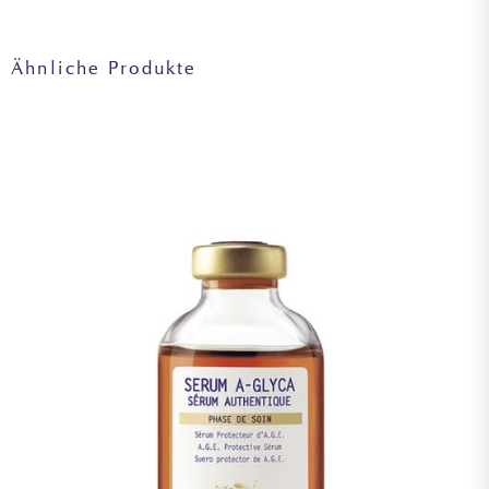
BUTTER EXTRACT, CHONDRUS CRISPUS EXTRACT,
VEGETABLE OIL (OLUS OIL), ANHYDROXYLITOL, XYLITOL,
GLUCOSE, DIMETHYLMETHOXY CHROMANOL, CITRIC
Ähnliche Produkte
ACID, XANTHAN GUM, LECITHIN, TOCOPHERYL ACETATE,
HYDROGENATED LECITHIN, GLYCERYL CAPRYLATE,
TOCOPHEROL, SODIUM STEAROYL GLUTAMATE,
DIISOPROPYL ADIPATE, CETYL ALCOHOL,
CAPRYLIC/CAPRIC TRIGLYCERIDE, POLYGLYCERYL-3
BEESWAX, HYDROGENATED POLYCYCLOPENTADIENE,
CANDELILLA CERA (EUPHORBIA CERIFERA (CANDELILLA)
WAX), ACRYLIC ACID/ACRYLAMIDOMETHYL PROPANE
SULFONIC ACID COPOLYMER, BRASSICA CAMPESTRIS
(RAPESEED) STEROLS, CAPRYLYL GLYCOL,
PHENYLPROPANOL, SODIUM CITRATE, SODIUM
BENZOATE, [+/- CI 77891 (TITANIUM DIOXIDE), CI 77492
(IRON OXIDES), CI 77491 (IRON OXIDES), CI 77499 (IRON
OXIDES)].
Achtung: Die Listen der in den Produkten von Biologique
Recherche verwendeten Inhaltsstoffe werden regelmäßig
aktualisiert. Bevor Sie ein Produkt von Biologique
Recherche verwenden, lesen Sie bitte die Liste der
Inhaltsstoffe auf der Verpackung, um sicherzustellen, dass