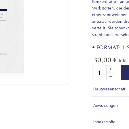
Konzentration an a
Wirkstoffen, die de
einer samtweichen 
anpasst, werden di
verteilt. Sie schen
strahlendes Ausseh
• FORMAT: 1 S
30,00
€
inkl
Quantity
Hautwissenschaft
Lyocell ist eine 
Anweisungen
Technologie, um 
ein natürliches, 
1. Gesicht und H
Inhaltsstoffe
biologisch abbaub
2. Packung öffne