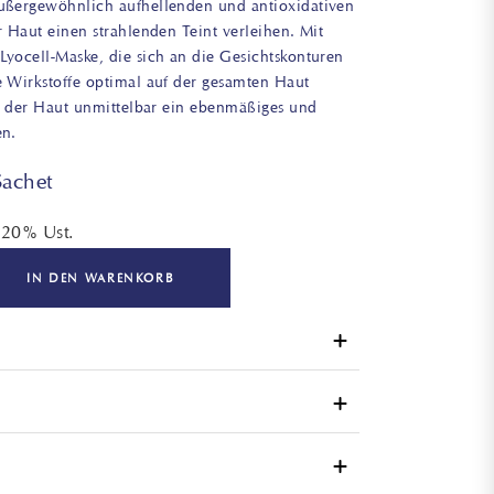
ußergewöhnlich aufhellenden und antioxidativen
r Haut einen strahlenden Teint verleihen. Mit
Lyocell-Maske, die sich an die Gesichtskonturen
e Wirkstoffe optimal auf der gesamten Haut
kt der Haut unmittelbar ein ebenmäßiges und
en.
achet
. 20% Ust.
IN DEN WARENKORB
neue von der Textilindustire entwickelte
Holz in Zellulosefasern umzuwandeln. Es ist
umweltfreundliches Material, das vollständig
als reinigen und abtrocknen.
ar ist. Die für die Herstellung der Masken
n, die Maske vollständig auseinander falten und