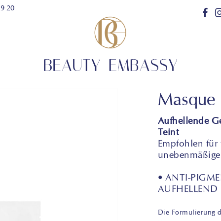
29 20
Masque
Aufhellende Ge
Teint
Empfohlen für f
unebenmäßiger
• ANTI-PIGM
AUFHELLEND
Die Formulierung 