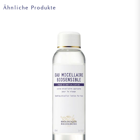
EXTRACT, SUNFLOWER SEED OIL GLYCERIDES,
Ähnliche Produkte
ROSMARINUS OFFICINALIS (ROSEMARY) LEAF EXTRACT,
OLEANOLIC ACID, BIOSACCHARIDE GUM-2,
ALTEROMONAS FERMENT EXTRACT, DATEM,
TOCOPHEROL, PENTYLENE GLYCOL, SODIUM
POLYACRYLATE, ACRYLATES/C10-30 ALKYL ACRYLATE
CROSSPOLYMER, ZINC SULFATE, CAPRYLYL GLYCOL,
SODIUM BENZOATE, PHENETHYL ALCOHOL, POTASSIUM
SORBATE.
Achtung: Die Listen der in den Produkten von Biologique
Recherche verwendeten Inhaltsstoffe werden regelmäßig
aktualisiert. Bevor Sie ein Produkt von Biologique
Recherche verwenden, lesen Sie bitte die Liste der
Inhaltsstoffe auf der Verpackung, um sicherzustellen, dass
die Inhaltsstoffe für Ihren persönlichen Gebrauch geeignet
sind. Im Falle einer Allergie fragen Sie bitte nach.