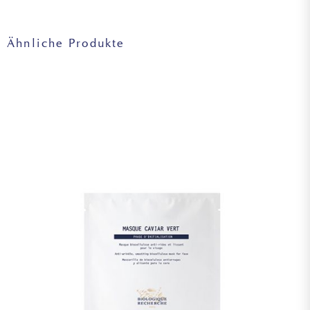
(IVY) LEAF/STEM EXTRACT, FUCUS VESICULOSUS EXTRACT,
CENTELLA ASIATICA EXTRACT, YEAST EXTRACT,
BACILLUS/SOYBEAN FERMENT EXTRACT, HEXAPEPTIDE-11,
Ähnliche Produkte
OLIGOPEPTIDE-1, OLIGOPEPTIDE-2, OLIGOPEPTIDE-3,
ASCORBYL GLUCOSIDE, ACETYL GLUTAMINE, FOLIC ACID,
SODIUM HYALURONATE, TOCOPHEROL, LECITHIN,
BUTYLENE GLYCOL, POLYACRYLATE CROSSPOLYMER-6,
CAPRYLYL GLYCOL, SODIUM HYDROXIDE, SODIUM
BENZOATE.
Achtung: Die Listen der in den Produkten von Biologique
Recherche verwendeten Inhaltsstoffe werden regelmäßig
aktualisiert. Bevor Sie ein Produkt von Biologique
Recherche verwenden, lesen Sie bitte die Liste der
Inhaltsstoffe auf der Verpackung, um sicherzustellen, dass
die Inhaltsstoffe für Ihren persönlichen Gebrauch geeignet
sind. Im Falle einer Allergie fragen Sie bitte nach.