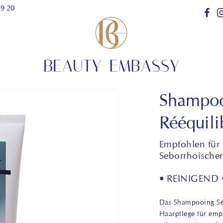
29 20
Shampoo
Rééquili
Empfohlen für
Seborrhoische
• REINIGEND
Das Shampooing Séb
Haarpflege für emp