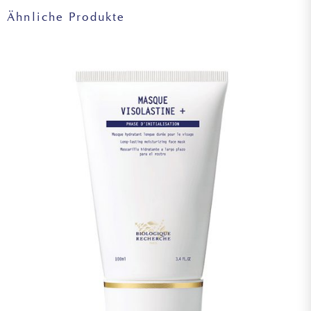
– beruhigt die Epidermis
MARIANUM FRUIT EXTRACT, MAGNESIUM SULFATE,
Ähnliche Produkte
LECITHIN, ALUMINA, MANNITOL, PEG-8LAURATE,
CAPRYLYL GLYCOL, XANTHAN GUM, ISOSTEARIC ACID,
POLYGLYCERYL-3 POLYRICINOLEATE,
POLYHYDROXYSTEARIC ACID, STEARIC ACID,
CARNOSINE, ETHYLHEXYLGLYCERIN, PHAEODACTYLUM
TRICORNUTUM EXTRACT, ZINC SULFATE,
PHENOXYETHANOL, TOCOPHEROL, GLYCINE SOJA
(SOYBEAN)OIL
Die aufgeführten Inhaltsstoffe entsprechen dem aktuellen
Stand der Produktion. Es fließen regelmäßig neue
wissenschaftliche Erkenntnisse in die Rezepturen mit ein,
wodurch sich die Formulierungen entsprechend ändern
können. Maßgeblich sind daher die Inhaltsstoffe auf dem
Produkt oder auf der Verpackung.