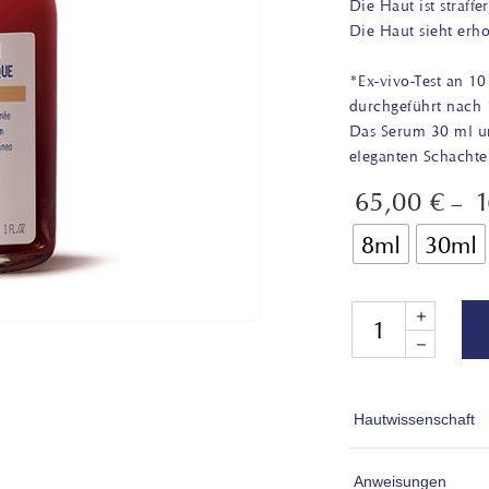
Die Haut ist straffe
Die Haut sieht erho
*Ex-vivo-Test an 10
durchgeführt nach
Das Serum 30 ml und
eleganten Schachte
65,00
€
–
8ml
30ml
Quantity
Hautwissenschaft
Zellseneszenz ist
Anweisungen