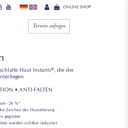
ONLINE SHOP
Termin anfragen
n
chlaffe Haut Instants©, die der
nterliegen
TION • ANTI-FALTEN
n um -26 %*
 die Zeichen der Hautalterung
n geglättet
lten werden sichtbar reduziert