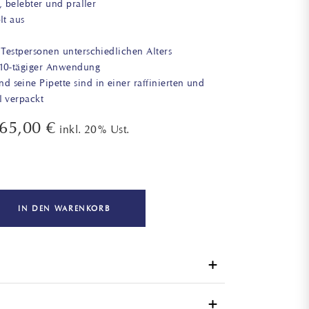
r, belebter und praller
lt aus
 Testpersonen unterschiedlichen Alters
 10-tägiger Anwendung
 seine Pipette sind in einer raffinierten und
l verpackt
165,00
€
inkl. 20% Ust.
IN DEN WARENKORB
 ein natürlicher Prozess, bei dem sich die