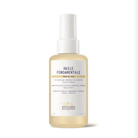
BIOSACCHARIDE GUM-1, XYLITOL, GLUCOSE, CITRUS
LIMON (LEMON) PEEL OIL, MENTHA VIRIDIS (SPEARMINT)
LEAF OIL, MALTODEXTRIN, CAPRYLIC/CAPRIC
TRIGLYCERIDE, 1,2-HEXANEDIOL, 3-HEXENOL, ISOAMYL
ACETATE, CAPRYLYL GLYCOL, PHENYLPROPANOL,
SODIUM BENZOATE, LIMONENE, CITRAL, LINALOOL.
Achtung: Die Listen der in den Produkten von Biologique
Recherche verwendeten Inhaltsstoffe werden regelmäßig
aktualisiert. Bevor Sie ein Produkt von Biologique
Recherche verwenden, lesen Sie bitte die Liste der
Inhaltsstoffe auf der Verpackung, um sicherzustellen, dass
die Inhaltsstoffe für Ihren persönlichen Gebrauch geeignet
sind. Im Falle einer Allergie fragen Sie bitte nach.