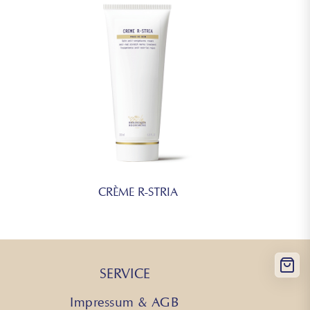
XTRACT, POGOSTEMON CABLIN OIL, DATEM,
APRYLIC/CAPRIC TRIGLYCERIDE, AMYRIS
RK OIL, TRIETHYL CITRATE, GERANYL
LIN, ISOAMYL ACETATE, PHENETHYL
ten der in den Produkten von Biologique
deten Inhaltsstoffe werden regelmäßig
vor Sie ein Produkt von Biologique Recherche
Sie bitte die Liste der Inhaltsstoffe auf der
cherzustellen, dass die Inhaltsstoffe für Ihren
rauch geeignet sind. Im Falle einer Allergie
CRÈME R-STRIA
nach.
SERVICE
Impressum & AGB