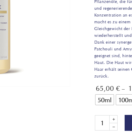
Pflanzenöle, die fü
und regenerierende
Konzentration an es
macht es zu einem v
Gleichgewicht der 
wiederherstellt und
Dank einer synerge
Patchouli und Amyr
geeignet sind, hint
Haut. Die Haut wird
Haar erhält seinen
zurück.
65,00
€
–
50ml
100
Quantity