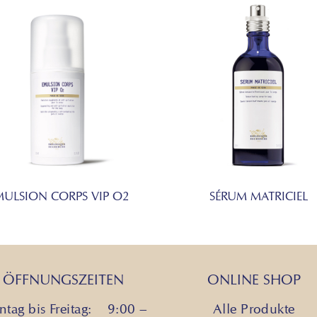
PINNATIFIDA E
TOCOPHEROL, C
BALSAMIFERA BA
ACETATE, VANIL
ALCOHOL.
Achtung: Die Lis
Recherche verwen
aktualisiert. Be
verwenden, lesen 
Verpackung, um si
persönlichen Geb
MULSION CORPS VIP O2
SÉRUM MATRICIEL
fragen Sie bitte 
ÖFFNUNGSZEITEN
ONLINE SHOP
tag bis Freitag: 9:00 –
Alle Produkte