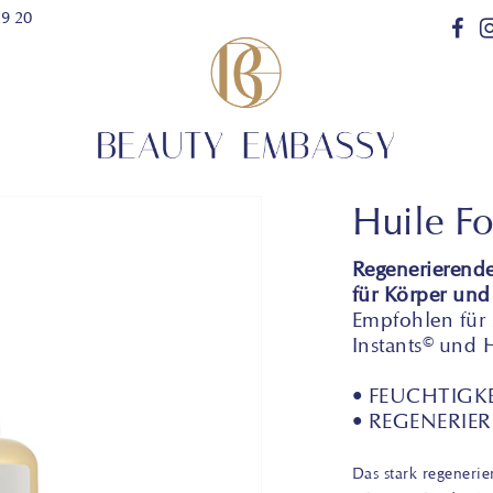
29 20
Huile F
Regenerierende
für Körper und
Empfohlen für 
Instants© und H
• FEUCHTIGK
• REGENERIE
Das stark regeneri