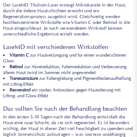
Der LaseMD Thulium-Laser erzeugt Mikrokanäle in der Haut,
durch die tiefere Hautschichten erreicht und ein
Regenerationsprozess ausgelöst wird. Gleichzeitig werden
hochkonzentrierte Wirkstoffe wie Vitamin C oder Retinol in die
Haut eingeschleust. Je nach verwendetem Wirkstoff können
unterschiedliche Ergebnisse erzielt werden.
LaseMD mit verschiedenen Wirkstoffen
Vitamin C
zur Hautverjüngung und für einen wunderschönen
Glow
Retinol
zur Aknereduktion, Faltenreduktion und Verbesserung
älterer Haut (wird im Sommer nicht angewendet)
Tranexamsäure
zur Faltenglättung und Pigmentfleckenaufhellung
mit Lifting-Effekt
Resveratrol
ein starkes Antioxidans gegen Hautalterung mit
Lifting- und Glow-Effekt
Das sollten Sie nach der Behandlung beachten
In den ersten 5-10 Tagen nach der Behandlung entwickelt die
Haut eine raue Schicht, da sie sich regeneriert. Es ist besonders
wichtig, der Haut in dieser Zeit viel Feuchtigkeit zu spenden und
täglich Sonnenschutz aufzutragen – was sowieso unabhängig