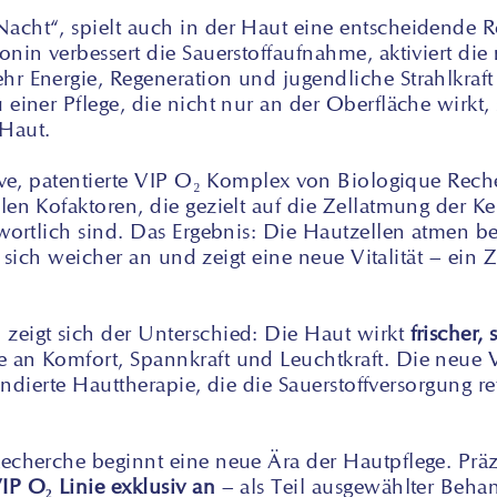
cht“, spielt auch in der Haut eine entscheidende R
nin verbessert die Sauerstoffaufnahme, aktiviert die
r Energie, Regeneration und jugendliche Strahlkraft
einer Pflege, die nicht nur an der Oberfläche wirkt, 
 Haut.
sive, patentierte VIP O₂ Komplex von Biologique Rech
len Kofaktoren, die gezielt auf die Zellatmung der Ke
wortlich sind. Das Ergebnis: Die Hautzellen atmen bess
lt sich weicher an und zeigt eine neue Vitalität – ein
zeigt sich der Unterschied: Die Haut wirkt
frischer,
an Komfort, Spannkraft und Leuchtkraft. Die neue VI
fundierte Hauttherapie, die die Sauerstoffversorgung 
cherche beginnt eine neue Ära der Hautpflege. Präzis
IP O₂ Linie exklusiv an
– als Teil ausgewählter Beha